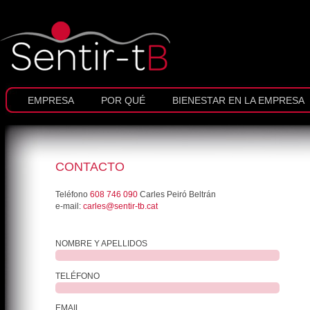
EMPRESA
POR QUÉ
BIENESTAR EN LA EMPRESA
CONTACTO
Teléfono
608 746 090
Carles Peiró Beltrán
e-mail:
carles@sentir-tb.cat
NOMBRE Y APELLIDOS
TELÉFONO
EMAIL